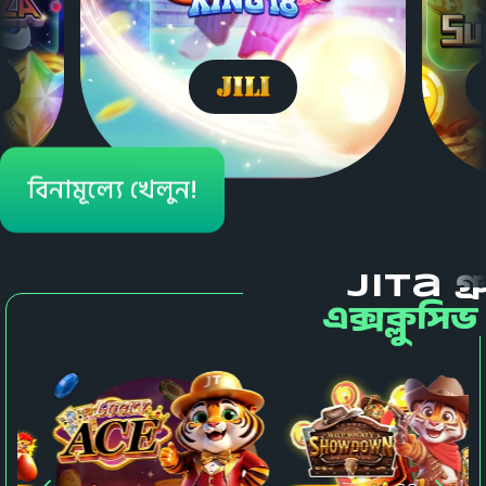
বিনামূল্যে খেলুন!
Jita গ্র
এক্সক্লুসি