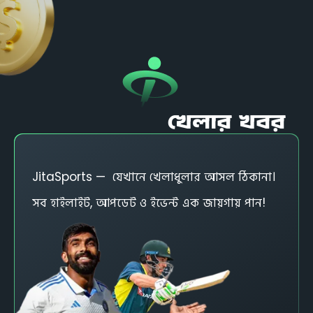
খেলার খবর
JitaSports — যেখানে খেলাধুলার আসল ঠিকানা।
সব হাইলাইট, আপডেট ও ইভেন্ট এক জায়গায় পান!