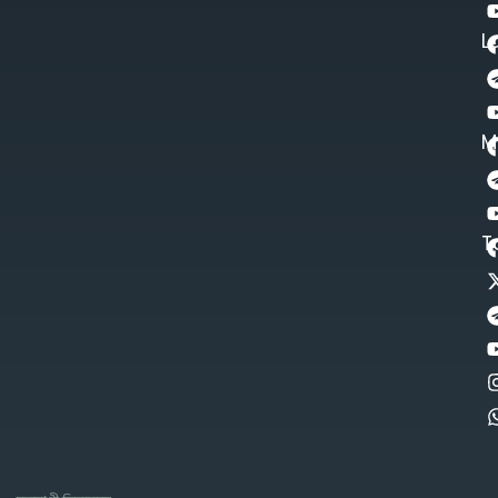
L
M
T