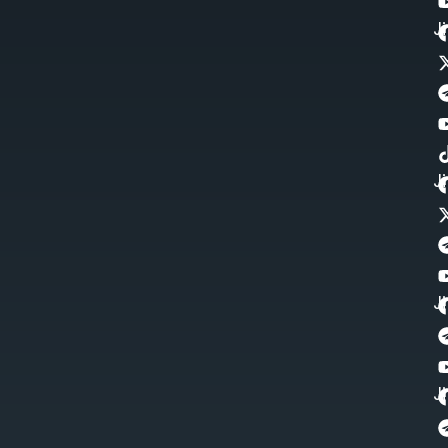
J
J
J
J