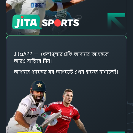
JitaAPP — খেলাধুলার প্রতি আপনার আগ্রহকে
আরও বাড়িয়ে দিন।
আপনার পছন্দের সব আপডেট এখন হাতের নাগালেই।