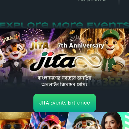
JITA Events Entrance