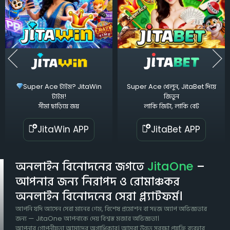
Super Ace টাইম? JitaWin
Super Ace খেলুন, JitaBet দিয়ে
টাইম!
জিতুন
সীমা ছাড়িয়ে জয়
লাকি জিটা, লাকি বেট
JitaWin APP
JitaBet APP
অনলাইন বিনোদনের জগতে
JitaOne
–
আপনার জন্য নিরাপদ ও রোমাঞ্চকর
অনলাইন বিনোদনের সেরা প্ল্যাটফর্ম।
আপনি যদি আসেন সেরা মানের গেম, বিশেষ প্রমোশন বা সহজ অ্যাপ অভিজ্ঞতার
জন্য — JitaOne আপনাকে দেয় বিশ্বস্ত মজার অভিজ্ঞতা।
আপনার গোপনীয়তা আমাদের অগ্রাধিকার। আমরা উন্নত সুরক্ষা প্রযুক্তি ব্যবহার