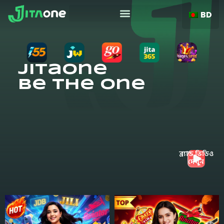
BD
JitaOne
Be the One
ব্র্যান্ড ভিডিও
দেখুন