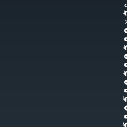
J
J
J
L
M