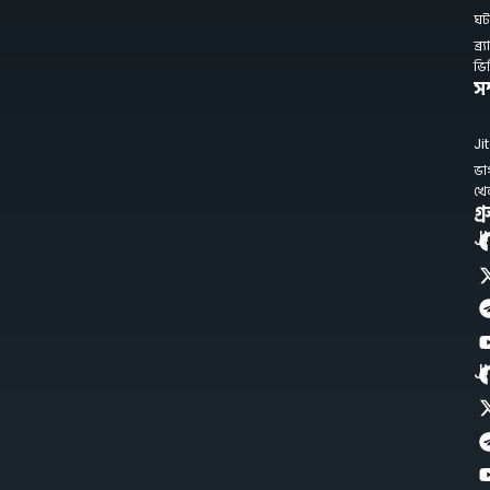
ঘট
ব্র্য
ভি
সম
Ji
ভা
খে
গ্
J
J