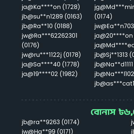
ja@Ka****on (1728)
jg@Md***mi
jb@su**n1289 (0163)
(0174)
jb@Ra**10 (0188)
jw@Ea**n7031
jw@Ra***62262301
ja@20****on 
(0176)
ja@Md****ed
jw@ru***1122j (0178)
jb@Sj**1313 (
ja@Sa****40 (1778)
jb@Na**d1111 
ja@19****02 (1982)
jb@Na***l102
jb@as***cat1
বোনাস ৳৬
jb@ra**9263 (0174)
j
jw@Ha**99 (0171)
j