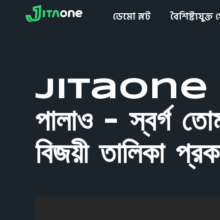
ডেমো স্লট
বৈশিষ্ট্যযুক্ত
JitaOne “ঘ
পালাও – স্বর্গ তোম
বিজয়ী তালিকা প্র