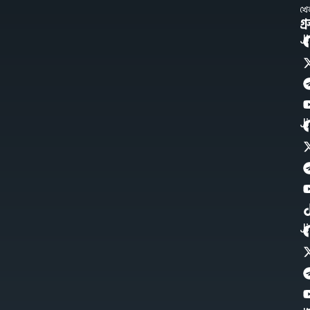
খে
গ্
J
J
J