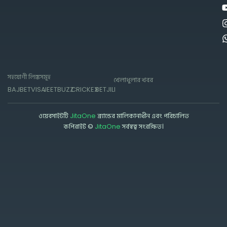
সহযোগী লিঙ্কসমূহ
খেলাধুলার খবর
BAJI
BETVISA
JEETBUZZ
CRICKEX
BETJILI
ওয়েবসাইটটি
JitaOne
ব্র্যান্ডের মালিকানাধীন এবং পরিচালিত
কপিরাইট ©
JitaOne
সর্বস্বত্ব সংরক্ষিত।