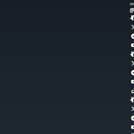
খে
গ্
J
J
J