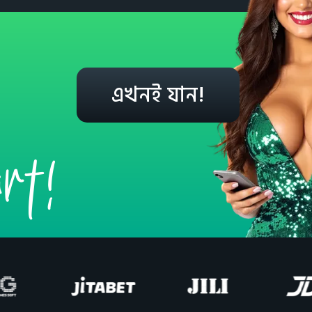
এখনই যান!
rt!