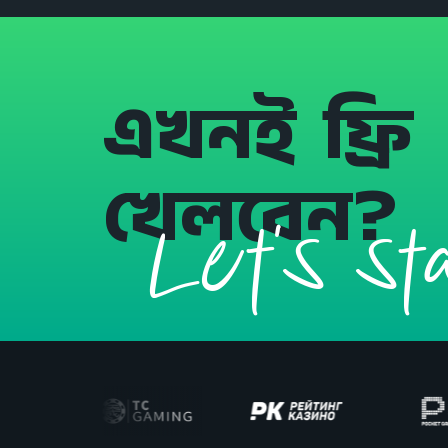
এখনই ফ্রি
খেলবেন?
Let's sta