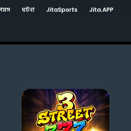
 গেমস
ঘটনা
JitaSports
Jita.APP