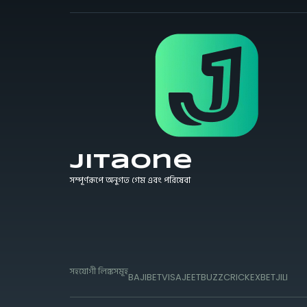
JitaOne
সম্পূর্ণরূপে অনুগত গেম এবং পরিষেবা
সহযোগী লিঙ্কসমূহ
BAJI
BETVISA
JEETBUZZ
CRICKEX
BETJILI