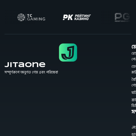
মে
হো
প
JitaOne
ডে
সম্পূর্ণরূপে অনুগত গেম এবং পরিষেবা
স্ল
বৈশি
গে
ঘট
ব্র্য
ভি
সম
Ji
ভা