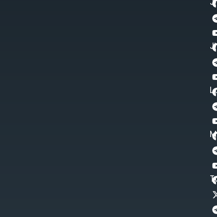
J
J
L
M
T