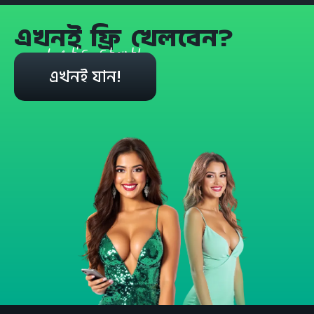
এখনই ফ্রি খেলবেন?
Let's start!
এখনই যান!