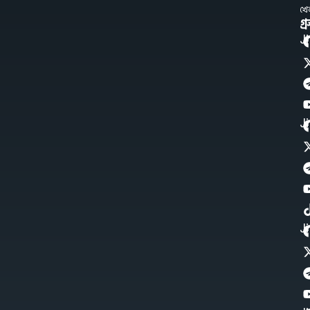
খে
গ্
J
J
J