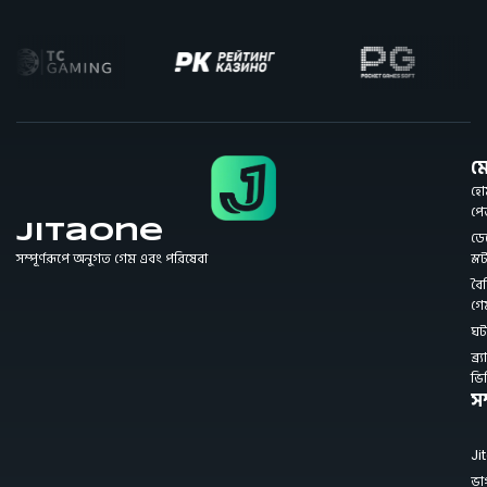
মে
হো
প
JitaOne
ডে
সম্পূর্ণরূপে অনুগত গেম এবং পরিষেবা
স্ল
বৈশি
গে
ঘট
ব্র্য
ভি
সম
Ji
ভা