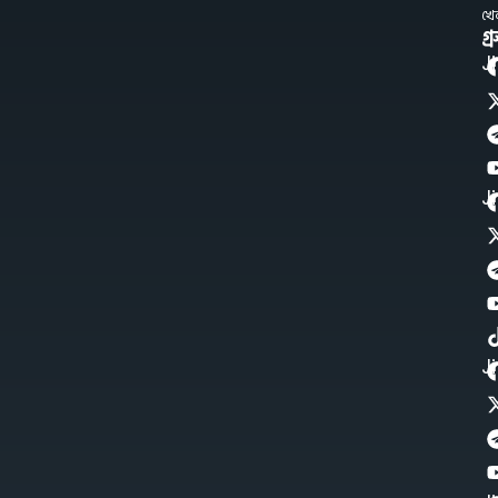
খে
গ্
J
J
J