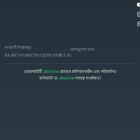
সহযোগী লিঙ্কসমূহ
খেলাধুলার খবর
BAJI
BETVISA
JEETBUZZ
CRICKEX
BETJILI
ওয়েবসাইটটি
JitaOne
ব্র্যান্ডের মালিকানাধীন এবং পরিচালিত
কপিরাইট ©
JitaOne
সর্বস্বত্ব সংরক্ষিত।