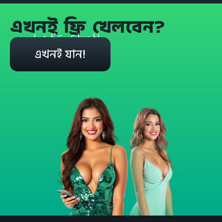
এখনই ফ্রি খেলবেন?
Let's start!
এখনই যান!