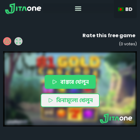
BD
Rate this free game
(
0
votes)
বাস্তবে খেলুন
বিনামূল্যে খেলুন