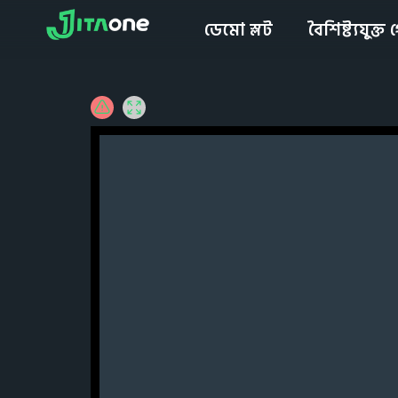
ডেমো স্লট
বৈশিষ্ট্যযুক্ত