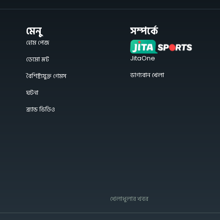
মেনু
সম্পর্কে
হোম পেজ
JitaOne
ডেমো স্লট
ভাগ্যবান খেলা
বৈশিষ্ট্যযুক্ত গেমস
ঘটনা
ব্র্যান্ড ভিডিও
খেলাধুলার খবর