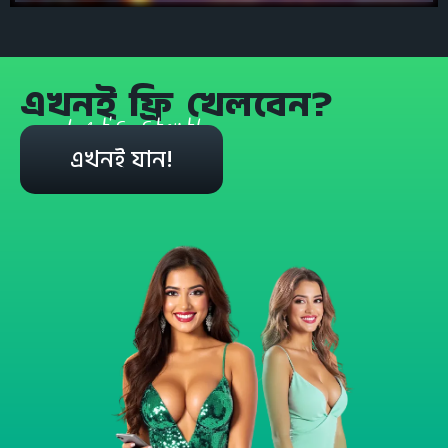
এখনই ফ্রি খেলবেন?
Let's start!
এখনই যান!