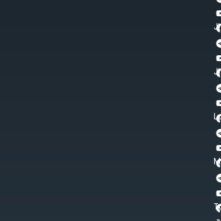
J
J
L
M
T