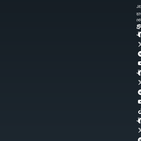
Ji
ভা
খে
গ্
J
J
J