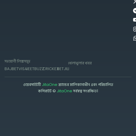
সহযোগী লিঙ্কসমূহ
খেলাধুলার খবর
BAJI
BETVISA
JEETBUZZ
CRICKEX
BETJILI
ওয়েবসাইটটি
JitaOne
ব্র্যান্ডের মালিকানাধীন এবং পরিচালিত
কপিরাইট ©
JitaOne
সর্বস্বত্ব সংরক্ষিত।