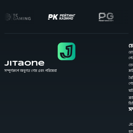
মে
হো
প
JitaOne
ডে
সম্পূর্ণরূপে অনুগত গেম এবং পরিষেবা
স্ল
বৈশি
গে
ঘট
ব্র্য
ভি
সম
Ji
ভা