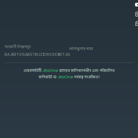
সহযোগী লিঙ্কসমূহ
খেলাধুলার খবর
BAJI
BETVISA
JEETBUZZ
CRICKEX
BETJILI
ওয়েবসাইটটি
JitaOne
ব্র্যান্ডের মালিকানাধীন এবং পরিচালিত
কপিরাইট ©
JitaOne
সর্বস্বত্ব সংরক্ষিত।