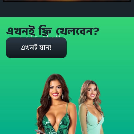
এখনই ফ্রি খেলবেন?
Let's start!
এখনই যান!