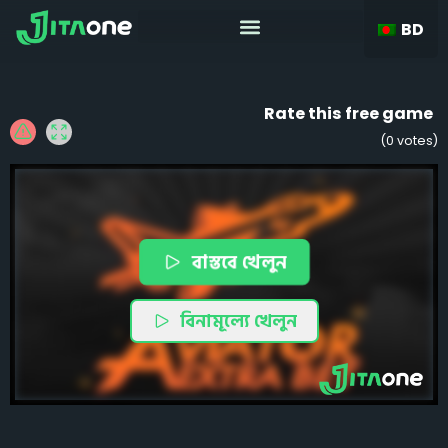
BD
Rate this free game
(
0
votes)
বাস্তবে খেলুন
বিনামূল্যে খেলুন