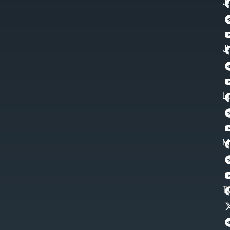
J
J
L
M
T