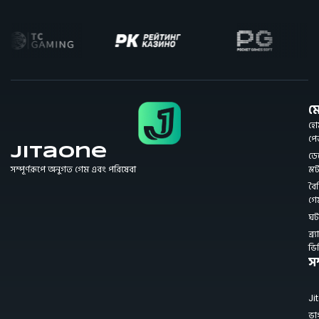
মে
হো
প
JitaOne
ডে
সম্পূর্ণরূপে অনুগত গেম এবং পরিষেবা
স্ল
বৈশি
গে
ঘট
ব্র্য
ভি
সম
Ji
ভা