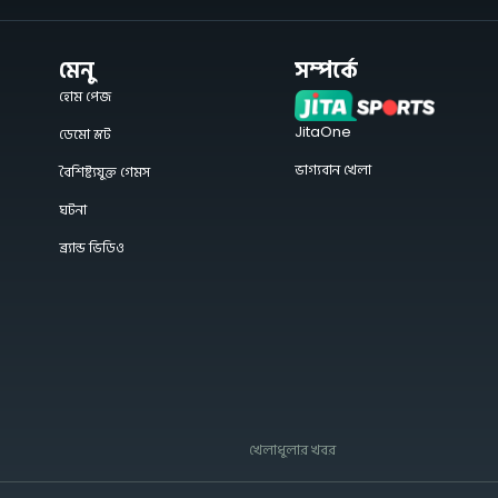
মেনু
সম্পর্কে
হোম পেজ
JitaOne
ডেমো স্লট
ভাগ্যবান খেলা
বৈশিষ্ট্যযুক্ত গেমস
ঘটনা
ব্র্যান্ড ভিডিও
খেলাধুলার খবর