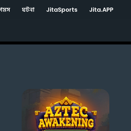
 গেমস
ঘটনা
JitaSports
Jita.APP