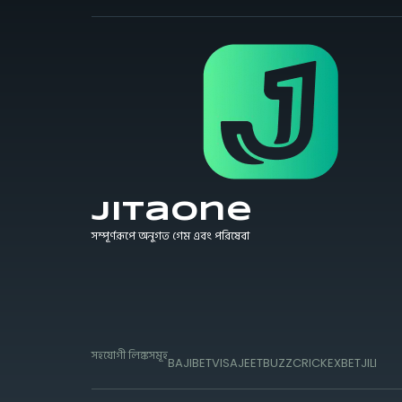
JitaOne
সম্পূর্ণরূপে অনুগত গেম এবং পরিষেবা
সহযোগী লিঙ্কসমূহ
BAJI
BETVISA
JEETBUZZ
CRICKEX
BETJILI