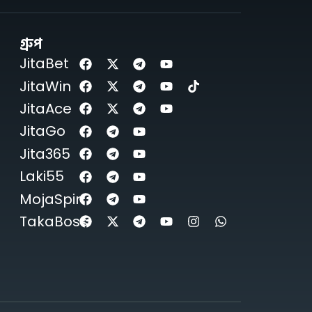
গ্রুপ
JitaBet
JitaWin
JitaAce
JitaGo
Jita365
Laki55
MojaSpin
TakaBoss