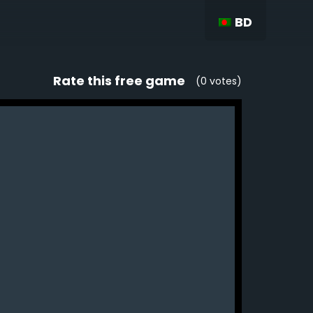
BD
Rate this free game
(
0
votes)