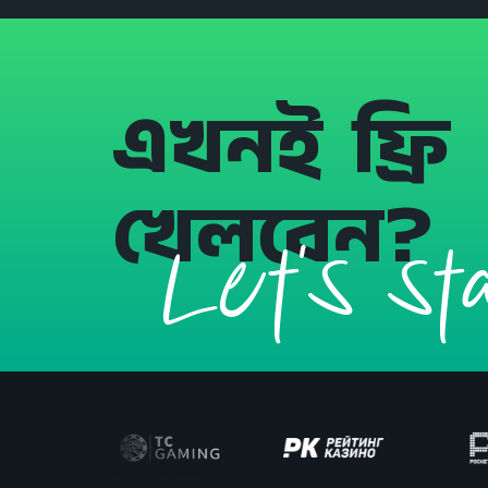
এখনই ফ্রি
খেলবেন?
Let's sta