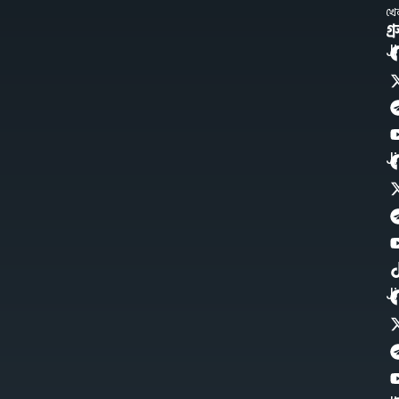
খে
গ্
J
J
J