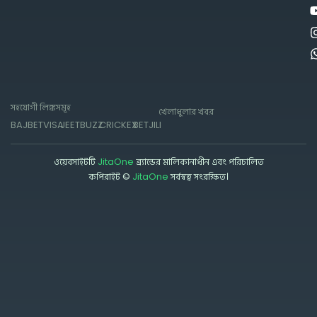
সহযোগী লিঙ্কসমূহ
খেলাধুলার খবর
BAJI
BETVISA
JEETBUZZ
CRICKEX
BETJILI
ওয়েবসাইটটি
JitaOne
ব্র্যান্ডের মালিকানাধীন এবং পরিচালিত
কপিরাইট ©
JitaOne
সর্বস্বত্ব সংরক্ষিত।