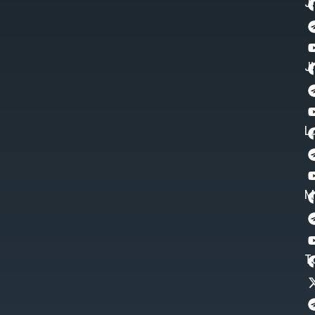
J
J
L
M
T