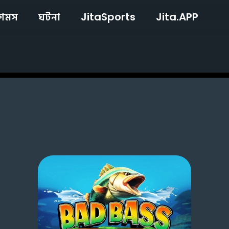
 গেমস
ঘটনা
JitaSports
Jita.APP