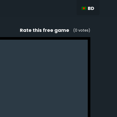
BD
Rate this free game
(
0
votes)