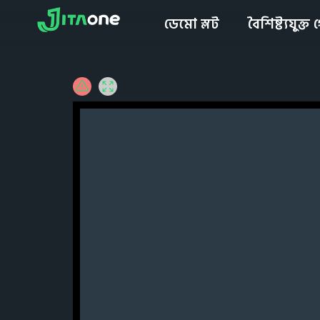
ডেমো স্লট
বৈশিষ্ট্যযুক্ত