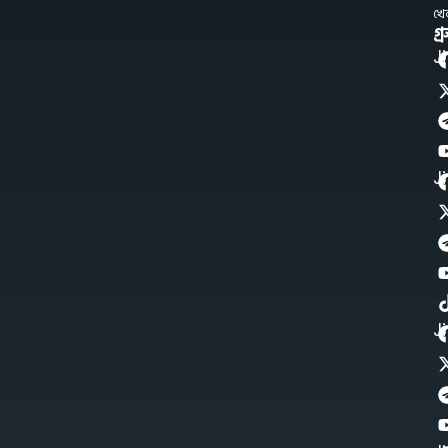
খে
গ্
J
J
J