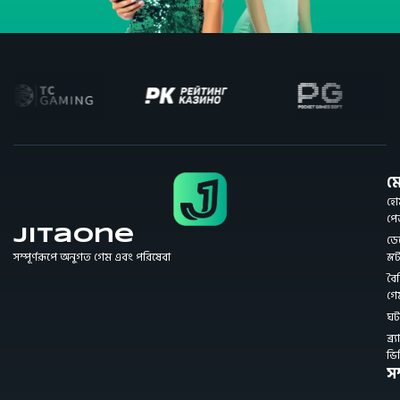
মে
হো
প
JitaOne
ডে
সম্পূর্ণরূপে অনুগত গেম এবং পরিষেবা
স্ল
বৈশি
গে
ঘট
ব্র্য
ভি
সম