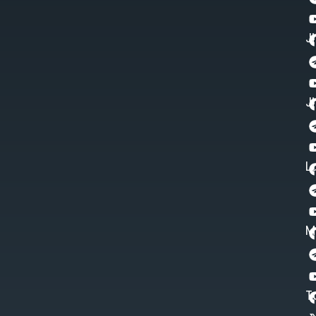
J
J
L
M
T