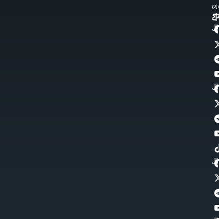
খে
গ্
J
J
J