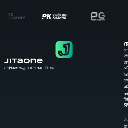
মে
হো
প
JitaOne
ডে
সম্পূর্ণরূপে অনুগত গেম এবং পরিষেবা
স্ল
বৈশি
গে
ঘট
ব্র্য
ভি
সম
Ji
ভা