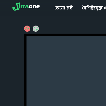
ডেমো স্লট
বৈশিষ্ট্যযুক্ত