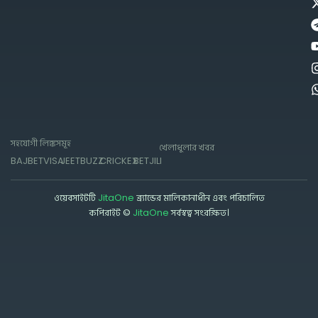
সহযোগী লিঙ্কসমূহ
খেলাধুলার খবর
BAJI
BETVISA
JEETBUZZ
CRICKEX
BETJILI
ওয়েবসাইটটি
JitaOne
ব্র্যান্ডের মালিকানাধীন এবং পরিচালিত
কপিরাইট ©
JitaOne
সর্বস্বত্ব সংরক্ষিত।