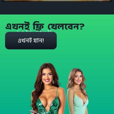
এখনই ফ্রি খেলবেন?
Let's start!
এখনই যান!