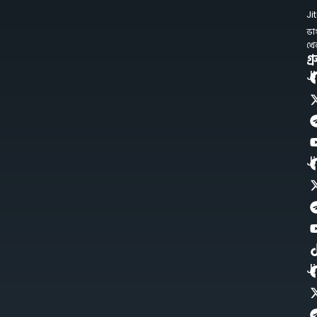
Ji
ভা
খে
গ্
J
J
J