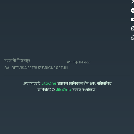
সহযোগী লিঙ্কসমূহ
খেলাধুলার খবর
BAJI
BETVISA
JEETBUZZ
CRICKEX
BETJILI
ওয়েবসাইটটি
JitaOne
ব্র্যান্ডের মালিকানাধীন এবং পরিচালিত
কপিরাইট ©
JitaOne
সর্বস্বত্ব সংরক্ষিত।