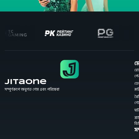
মে
হো
প
JitaOne
ডে
সম্পূর্ণরূপে অনুগত গেম এবং পরিষেবা
স্ল
বৈশি
গে
ঘট
ব্র্য
ভি
সম