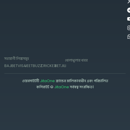
সহযোগী লিঙ্কসমূহ
খেলাধুলার খবর
BAJI
BETVISA
JEETBUZZ
CRICKEX
BETJILI
ওয়েবসাইটটি
JitaOne
ব্র্যান্ডের মালিকানাধীন এবং পরিচালিত
কপিরাইট ©
JitaOne
সর্বস্বত্ব সংরক্ষিত।