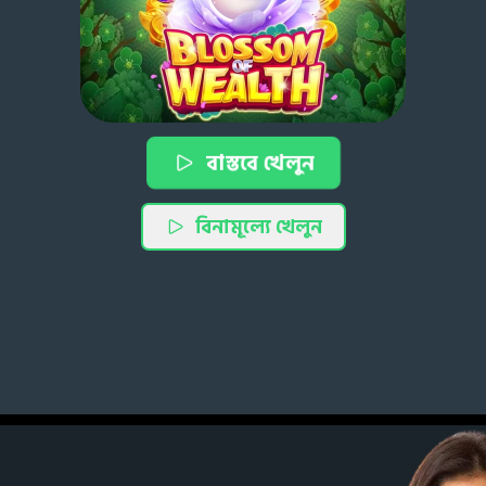
বাস্তবে খেলুন
বিনামূল্যে খেলুন