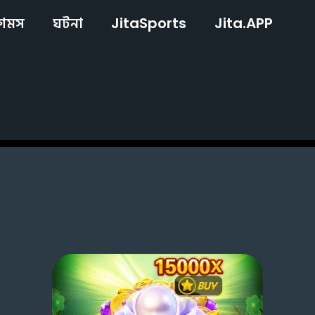
 গেমস
ঘটনা
JitaSports
Jita.APP