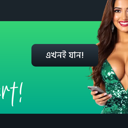
এখনই যান!
rt!