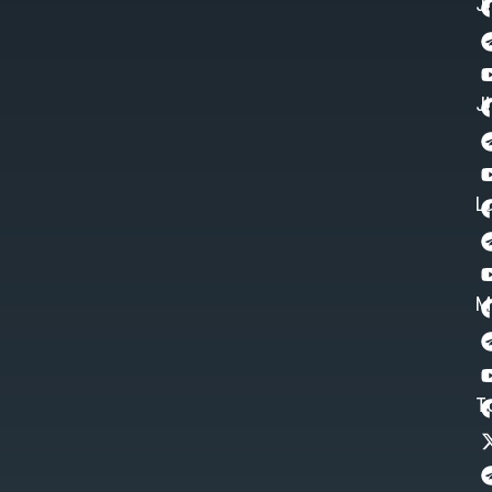
J
J
L
M
T