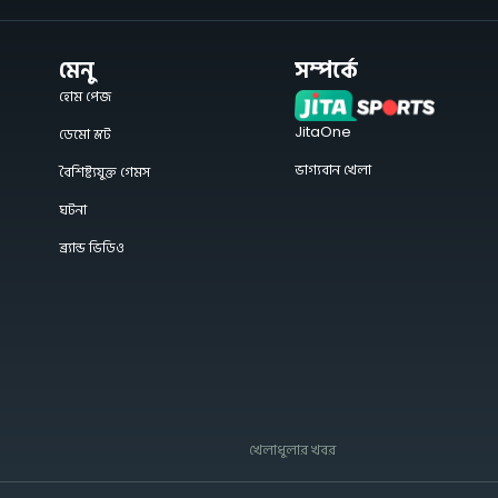
মেনু
সম্পর্কে
হোম পেজ
JitaOne
ডেমো স্লট
ভাগ্যবান খেলা
বৈশিষ্ট্যযুক্ত গেমস
ঘটনা
ব্র্যান্ড ভিডিও
খেলাধুলার খবর