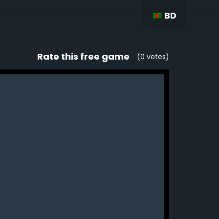
BD
Rate this free game
(
0
votes)