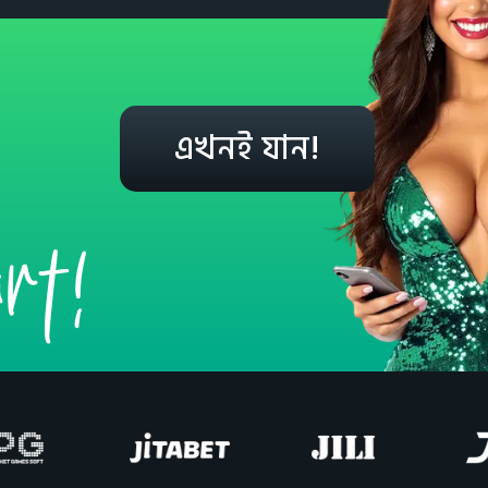
এখনই যান!
rt!