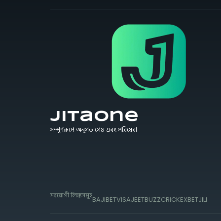
JitaOne
সম্পূর্ণরূপে অনুগত গেম এবং পরিষেবা
সহযোগী লিঙ্কসমূহ
BAJI
BETVISA
JEETBUZZ
CRICKEX
BETJILI