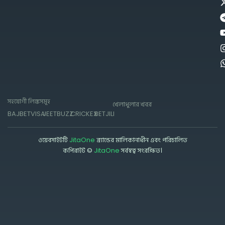
সহযোগী লিঙ্কসমূহ
খেলাধুলার খবর
BAJI
BETVISA
JEETBUZZ
CRICKEX
BETJILI
ওয়েবসাইটটি
JitaOne
ব্র্যান্ডের মালিকানাধীন এবং পরিচালিত
কপিরাইট ©
JitaOne
সর্বস্বত্ব সংরক্ষিত।