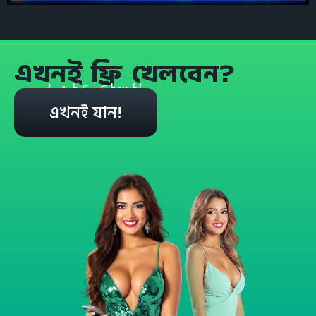
এখনই ফ্রি খেলবেন?
Let's start!
এখনই যান!