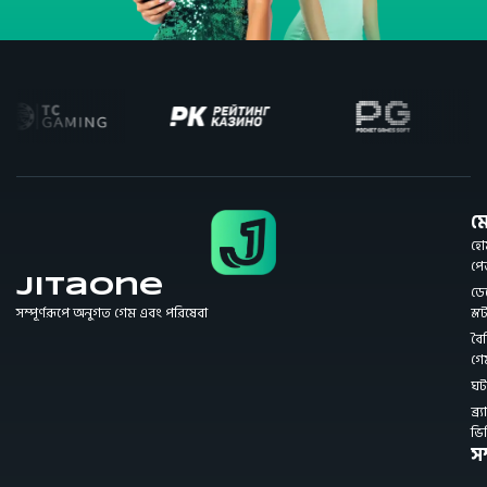
মে
হো
প
JitaOne
ডে
সম্পূর্ণরূপে অনুগত গেম এবং পরিষেবা
স্ল
বৈশি
গে
ঘট
ব্র্য
ভি
সম