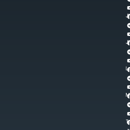
J
J
L
M
T