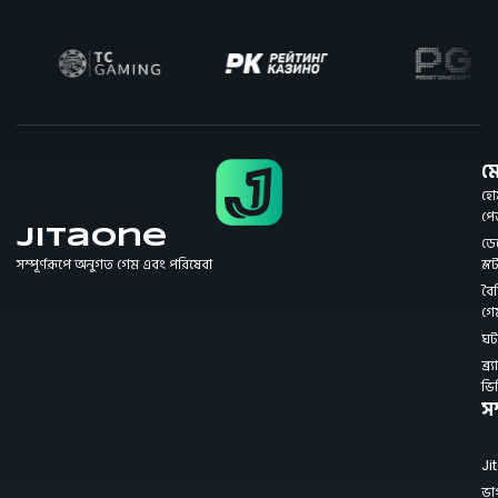
মে
হো
প
JitaOne
ডে
সম্পূর্ণরূপে অনুগত গেম এবং পরিষেবা
স্ল
বৈশি
গে
ঘট
ব্র্য
ভি
সম
Ji
ভা