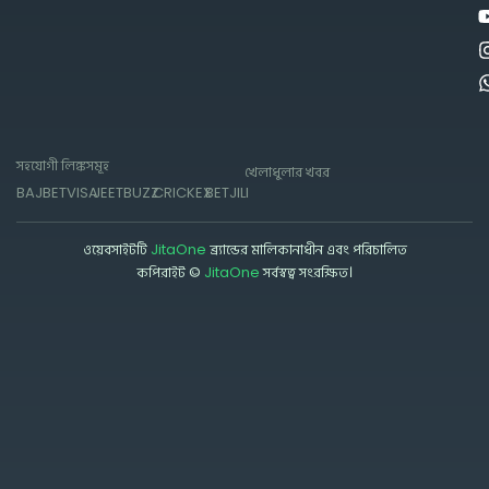
সহযোগী লিঙ্কসমূহ
খেলাধুলার খবর
BAJI
BETVISA
JEETBUZZ
CRICKEX
BETJILI
ওয়েবসাইটটি
JitaOne
ব্র্যান্ডের মালিকানাধীন এবং পরিচালিত
কপিরাইট ©
JitaOne
সর্বস্বত্ব সংরক্ষিত।