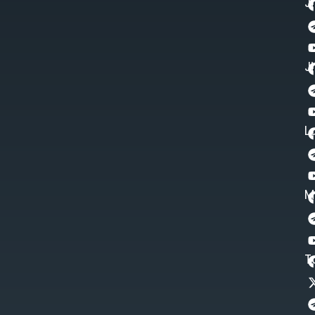
J
J
L
M
T