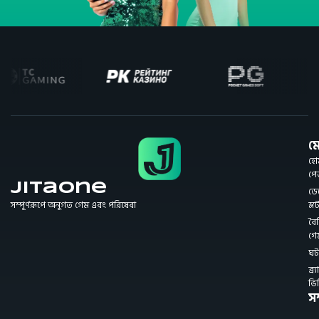
মে
হো
প
JitaOne
ডে
সম্পূর্ণরূপে অনুগত গেম এবং পরিষেবা
স্ল
বৈশি
গে
ঘট
ব্র্য
ভি
সম