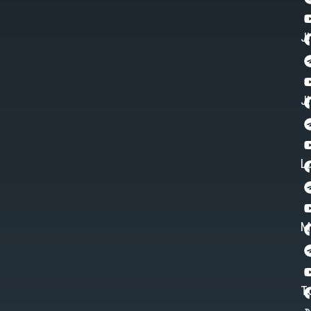
J
J
L
M
T