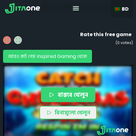
BD
Rate this free game
(
0
votes)
আরও স্লট গেম Inspired Gaming থেকে
বাস্তবে খেলুন
বিনামূল্যে খেলুন