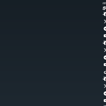
খে
গ্
J
J
J