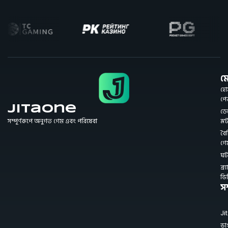
মে
হো
প
JitaOne
ডে
সম্পূর্ণরূপে অনুগত গেম এবং পরিষেবা
স্ল
বৈশি
গে
ঘট
ব্র্য
ভি
সম
Ji
ভা