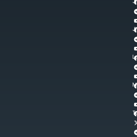
J
J
L
M
T