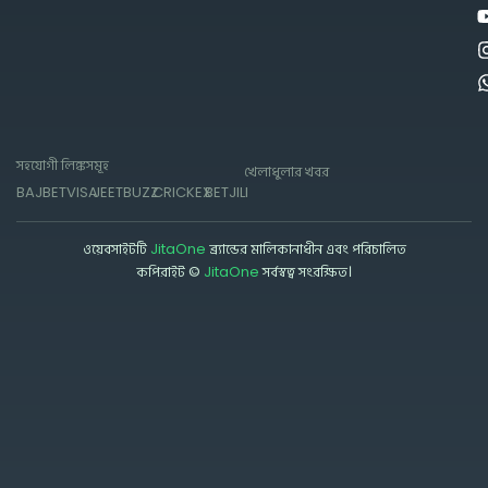
সহযোগী লিঙ্কসমূহ
খেলাধুলার খবর
BAJI
BETVISA
JEETBUZZ
CRICKEX
BETJILI
ওয়েবসাইটটি
JitaOne
ব্র্যান্ডের মালিকানাধীন এবং পরিচালিত
কপিরাইট ©
JitaOne
সর্বস্বত্ব সংরক্ষিত।