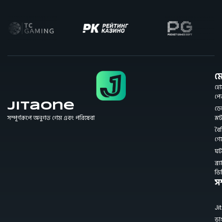
মে
হো
প
JitaOne
ডে
সম্পূর্ণরূপে অনুগত গেম এবং পরিষেবা
স্ল
বৈশি
গে
ঘট
ব্র্য
ভি
সম
Ji
ভা