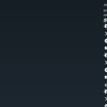
Ji
ভা
খে
গ্
J
J
J