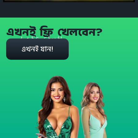
এখনই ফ্রি খেলবেন?
Let's start!
এখনই যান!