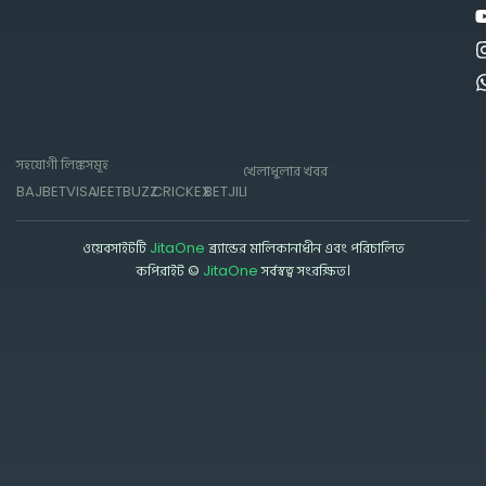
সহযোগী লিঙ্কসমূহ
খেলাধুলার খবর
BAJI
BETVISA
JEETBUZZ
CRICKEX
BETJILI
ওয়েবসাইটটি
JitaOne
ব্র্যান্ডের মালিকানাধীন এবং পরিচালিত
কপিরাইট ©
JitaOne
সর্বস্বত্ব সংরক্ষিত।