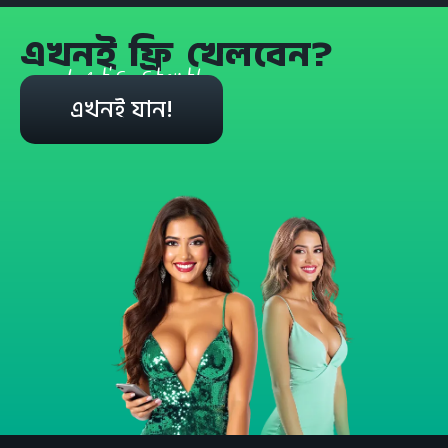
এখনই ফ্রি খেলবেন?
Let's start!
এখনই যান!