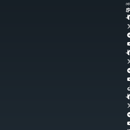
খে
গ্
J
J
J