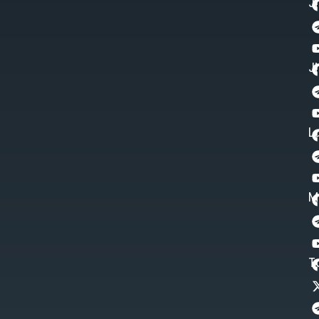
J
J
L
M
T