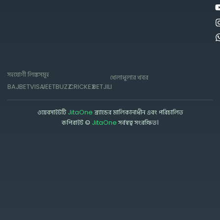
সহযোগী লিঙ্কসমূহ
খেলাধুলার খবর
BAJI
BETVISA
JEETBUZZ
CRICKEX
BETJILI
ওয়েবসাইটটি
JitaOne
ব্র্যান্ডের মালিকানাধীন এবং পরিচালিত
কপিরাইট ©
JitaOne
সর্বস্বত্ব সংরক্ষিত।