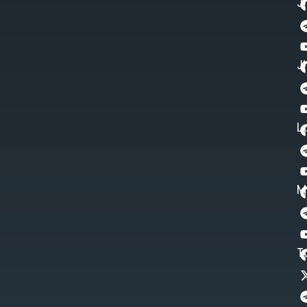
J
J
L
M
T