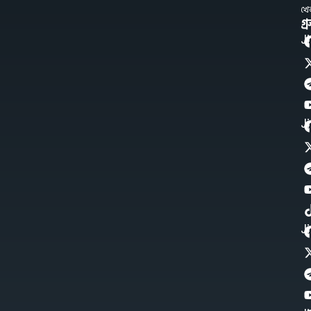
খে
গ্
J
J
J