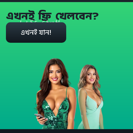
এখনই ফ্রি খেলবেন?
Let's start!
এখনই যান!