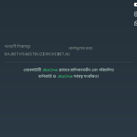
সহযোগী লিঙ্কসমূহ
খেলাধুলার খবর
BAJI
BETVISA
JEETBUZZ
CRICKEX
BETJILI
ওয়েবসাইটটি
JitaOne
ব্র্যান্ডের মালিকানাধীন এবং পরিচালিত
কপিরাইট ©
JitaOne
সর্বস্বত্ব সংরক্ষিত।