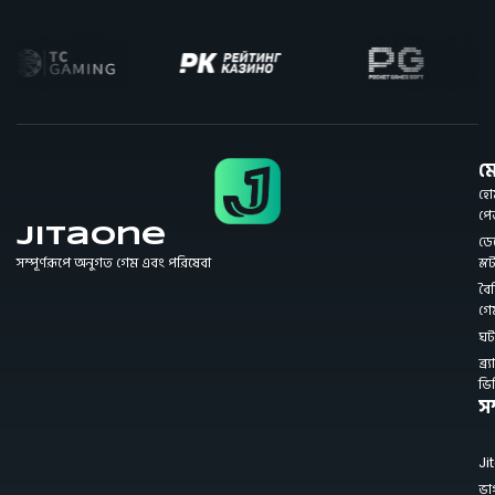
মে
হো
প
JitaOne
ডে
সম্পূর্ণরূপে অনুগত গেম এবং পরিষেবা
স্ল
বৈশি
গে
ঘট
ব্র্য
ভি
সম
Ji
ভা