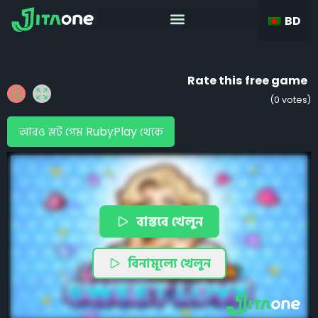
BD
Rate this free game
(
0
votes)
আরও স্লট গেম RubyPlay থেকে
বাস্তবে খেলুন
বিনামূল্যে খেলুন