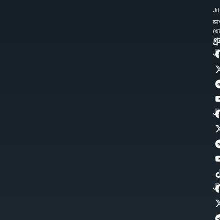
Ji
ভা
খে
গ্
J
J
J