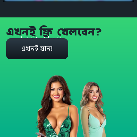
এখনই ফ্রি খেলবেন?
Let's start!
এখনই যান!