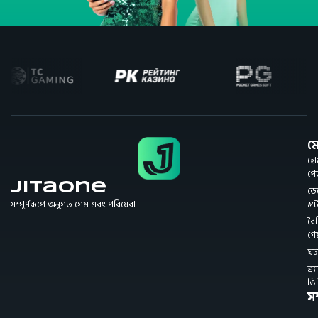
মে
হো
প
JitaOne
ডে
সম্পূর্ণরূপে অনুগত গেম এবং পরিষেবা
স্ল
বৈশি
গে
ঘট
ব্র্য
ভি
সম