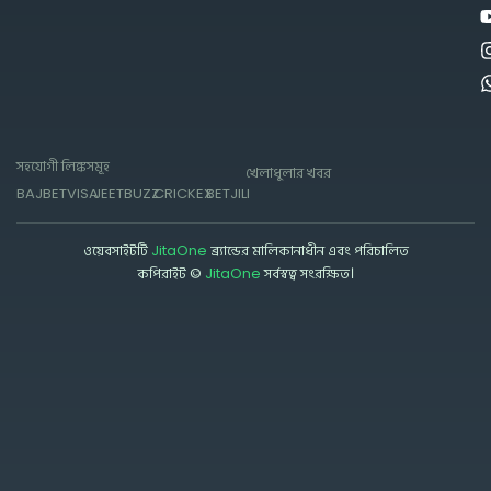
সহযোগী লিঙ্কসমূহ
খেলাধুলার খবর
BAJI
BETVISA
JEETBUZZ
CRICKEX
BETJILI
ওয়েবসাইটটি
JitaOne
ব্র্যান্ডের মালিকানাধীন এবং পরিচালিত
কপিরাইট ©
JitaOne
সর্বস্বত্ব সংরক্ষিত।