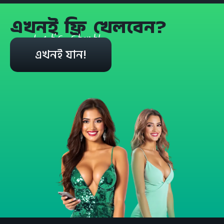
এখনই ফ্রি খেলবেন?
Let's start!
এখনই যান!