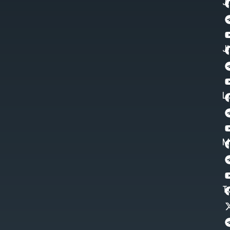
J
J
L
M
T