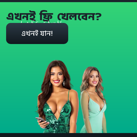
এখনই ফ্রি খেলবেন?
Let's start!
এখনই যান!