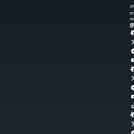
Ji
ভা
খে
গ্
J
J
J