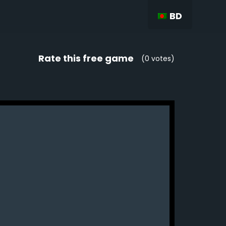
BD
Rate this free game
(
0
votes)