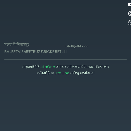
সহযোগী লিঙ্কসমূহ
খেলাধুলার খবর
BAJI
BETVISA
JEETBUZZ
CRICKEX
BETJILI
ওয়েবসাইটটি
JitaOne
ব্র্যান্ডের মালিকানাধীন এবং পরিচালিত
কপিরাইট ©
JitaOne
সর্বস্বত্ব সংরক্ষিত।