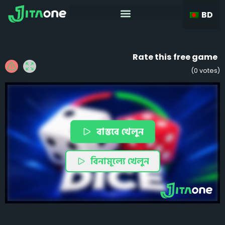
BD
Rate this free game
(
0
votes)
বাস্তবে খেলুন
বিনামূল্যে খেলুন