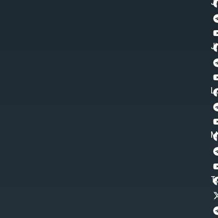
J
J
L
M
T