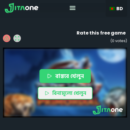
BD
Rate this free game
(
0
votes)
বাস্তবে খেলুন
বিনামূল্যে খেলুন