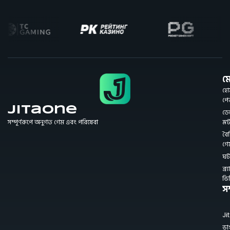
মে
হো
প
JitaOne
ডে
সম্পূর্ণরূপে অনুগত গেম এবং পরিষেবা
স্ল
বৈশি
গে
ঘট
ব্র্য
ভি
সম
Ji
ভা