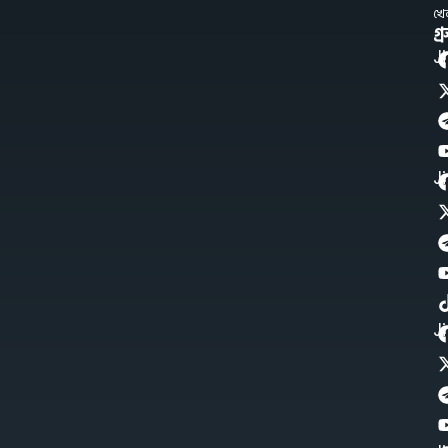
খে
গ্
J
J
J