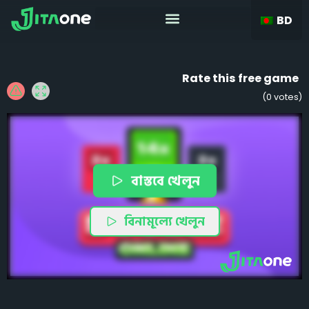
BD
Rate this free game
(
0
votes)
বাস্তবে খেলুন
বিনামূল্যে খেলুন