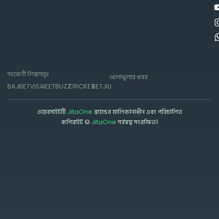
সহযোগী লিঙ্কসমূহ
খেলাধুলার খবর
BAJI
BETVISA
JEETBUZZ
CRICKEX
BETJILI
ওয়েবসাইটটি
JitaOne
ব্র্যান্ডের মালিকানাধীন এবং পরিচালিত
কপিরাইট ©
JitaOne
সর্বস্বত্ব সংরক্ষিত।